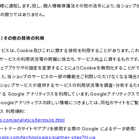
客様に通知します。但し、個人情報保護法その他の法令により、当ショッ
の限りではありません。
ッキー）その他の技術の利用
サービスは、Cookie及びこれに類する技術を利用することがあります。こ
サービスの利用状況等の把握に役立ち、サービス向上に資するものです。C
ェブブラウザの設定を変更することによりCookieを無効化することがで
すると、当ショップのサービスの一部の機能をご利用いただけなくなる場合
、当ショップサービスが提供するサービスの利用状況等を調査・分析するた
提供する Google アナリティクスを利用しています。Googleアナリティク
oogleアナリティクスの詳しい情報につきましては、同社のサイトをご覧
クス 利用規約：
.com/analytics/terms/jp.html
 パートナーのサイトやアプリを使用する際の Google によるデータ使用：
oogle.com/technologies/partner-sites?hl=ja